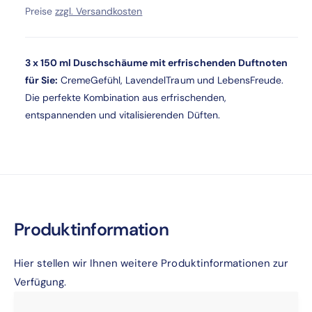
i
g
f
e
Preise
zzgl. Versandkosten
e
e
M
r
s
r
e
e
n
3 x 150 ml Duschschäume mit erfrischenden Duftnoten
d
p
P
g
i
für Sie:
CremeGefühl, LavendelTraum und LebensFreude.
e
e
Die perfekte Kombination aus erfrischenden,
r
r
f
M
entspannenden und vitalisierenden Düften.
ü
e
e
e
r
n
D
g
u
i
i
e
s
f
c
ü
s
s
h
r
s
Produktinformation
D
c
u
h
s
Hier stellen wir Ihnen weitere Produktinformationen zur
a
c
u
Verfügung.
h
m
s
B