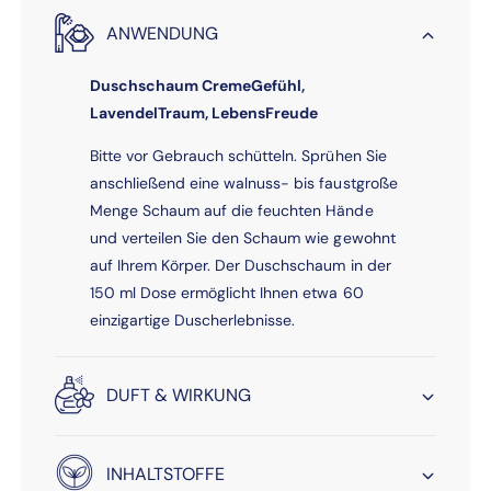
c
u
h
ANWENDUNG
n
a
d
u
Duschschaum CremeGefühl,
l
m
e
LavendelTraum, LebensFreude
B
3
u
Bitte vor Gebrauch schütteln. Sprühen Sie
x
n
1
anschließend eine walnuss- bis faustgroße
d
5
l
Menge Schaum auf die feuchten Hände
0
e
und verteilen Sie den Schaum wie gewohnt
m
3
auf Ihrem Körper. Der Duschschaum in der
l
x
150 ml Dose ermöglicht Ihnen etwa 60
„
1
f
einzigartige Duscherlebnisse.
5
ü
0
r
m
S
DUFT & WIRKUNG
l
i
„
e
f
“
ü
INHALTSTOFFE
r